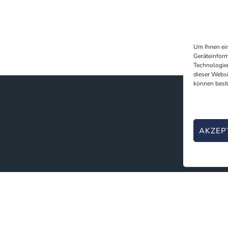
Um Ihnen ein
Geräteinform
Technologien
dieser Websi
können best
AKZEP